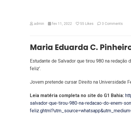
admin
fev 11, 2022
55
Likes
3 Comments
Maria Eduarda C. Pinheir
Estudante de Salvador que tirou 980 na redação d
feliz’.
Jovem pretende cursar Direito na Universidade Fed
Leia matéria completa no site do G1 Bahia:
ht
salvador-que-tirou-980-na-redacao-do-enem-sonh
feliz.ghtml?utm_source=whatsapp&utm_medium