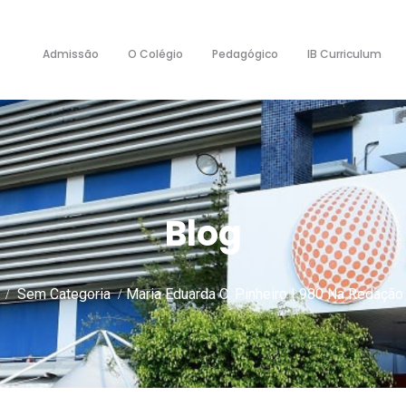
Admissão
O Colégio
Pedagógico
IB Curriculum
Blog
Sem Categoria
Maria Eduarda C. Pinheiro | 980 Na Redaçã