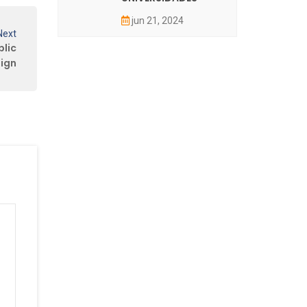
jun 21, 2024
Next
lic
ign