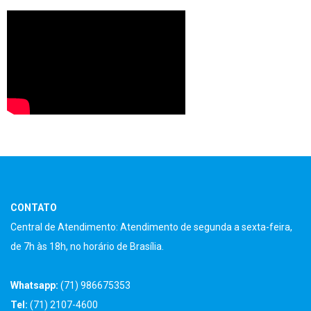
CONTATO
Central de Atendimento: Atendimento de segunda a sexta-feira,
de 7h às 18h, no horário de Brasília.
Whatsapp:
(71) 986675353
Tel:
(71) 2107-4600