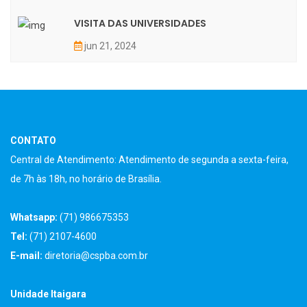
VISITA DAS UNIVERSIDADES
jun 21, 2024
CONTATO
Central de Atendimento: Atendimento de segunda a sexta-feira,
de 7h às 18h, no horário de Brasília.
Whatsapp:
(71) 986675353
Tel:
(71) 2107-4600
E-mail:
diretoria@cspba.com.br
Unidade Itaigara