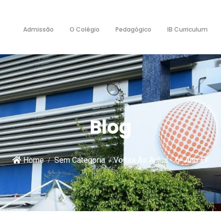
Admissão
O Colégio
Pedagógico
IB Curriculum
Blog
Home
Sem Categoria
Voltas Às Aulas - 6º Ano EF