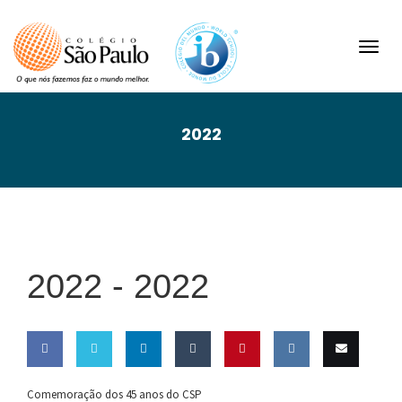
Toggl
navig
2022
2022 -
2022
Share
Share
Share
Share
Pin this
Share
Email
Comemoração dos 45 anos do CSP