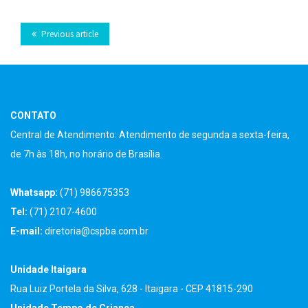
on
on
on
on
on VK
this
Previous article
Facebook
Twitter
LinkedIn
Tumblr
CONTATO
Central de Atendimento: Atendimento de segunda a sexta-feira,
de 7h às 18h, no horário de Brasília.
Whatsapp:
(71) 986675353
Tel:
(71) 2107-4600
E-mail:
diretoria@cspba.com.br
Unidade Itaigara
Rua Luiz Portela da Silva, 628 - Itaigara - CEP 41815-290
Unidade Tempo de Criança