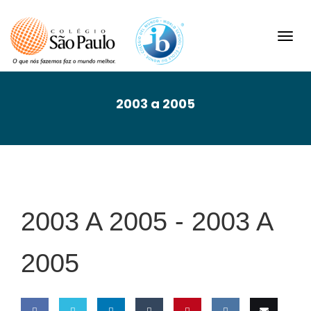
Toggl
navig
2003 a 2005
2003 A 2005 -
2003 A
2005