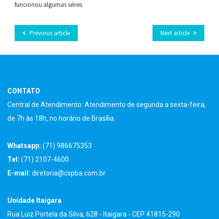
funcionou algumas séries
on
on
on
on
on VK
this
Facebook
Twitter
LinkedIn
Tumblr
Previous article
Next article
CONTATO
Central de Atendimento: Atendimento de segunda a sexta-feira,
de 7h às 18h, no horário de Brasília.
Whatsapp:
(71) 986675353
Tel:
(71) 2107-4600
E-mail:
diretoria@cspba.com.br
Unidade Itaigara
Rua Luiz Portela da Silva, 628 - Itaigara - CEP 41815-290