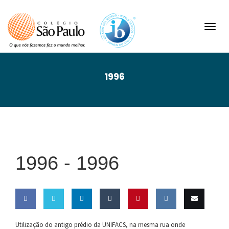
Toggl
navig
1996
1996 -
1996
Share
Share
Share
Share
Pin this
Share
Email
Utilização do antigo prédio da UNIFACS, na mesma rua onde