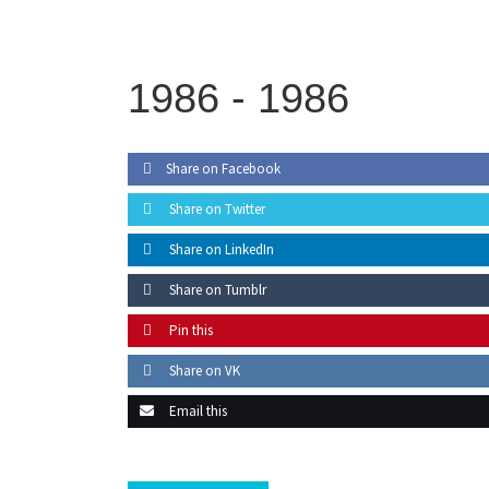
1986 -
1986
Share on Facebook
Share on Twitter
Share on LinkedIn
Share on Tumblr
Pin this
Share on VK
Email this