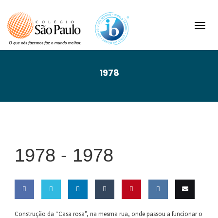
Toggl
navig
1978
1978 -
1978
Share
Share
Share
Share
Pin this
Share
Email
Construção da “Casa rosa”, na mesma rua, onde passou a funcionar o