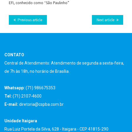
EFI, conhecido como “São Paulinho”
on
on
on
on
on VK
this
Facebook
Twitter
LinkedIn
Tumblr
Previous article
Next article
CONTATO
Central de Atendimento: Atendimento de segunda a sexta-feira,
de 7h às 18h, no horário de Brasília.
Whatsapp:
(71) 986675353
Tel:
(71) 2107-4600
E-mail:
diretoria@cspba.com.br
Unidade Itaigara
Rua Luiz Portela da Silva, 628 - Itaigara - CEP 41815-290