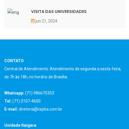
VISITA DAS UNIVERSIDADES
jun 21, 2024
CONTATO
Central de Atendimento: Atendimento de segunda a sexta-feira,
de 7h às 18h, no horário de Brasília.
Whatsapp:
(71) 986675353
Tel:
(71) 2107-4600
E-mail:
diretoria@cspba.com.br
Unidade Itaigara