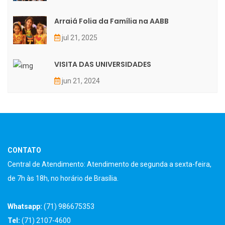
Arraiá Folia da Família na AABB
jul 21, 2025
VISITA DAS UNIVERSIDADES
jun 21, 2024
CONTATO
Central de Atendimento: Atendimento de segunda a sexta-feira,
de 7h às 18h, no horário de Brasília.
Whatsapp:
(71) 986675353
Tel:
(71) 2107-4600