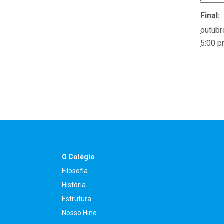
Final:
outubr
5:00 
O Colégio
Filosofia
História
Estrutura
Nosso Hino