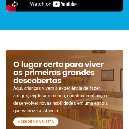
O lugar certo para viver
as primeiras grandes
descobertas
Aqui, crianças vivem a experiência de fazer
amigos, explorar o mundo, construir confiança e
desenvolver novas habilidades em uma escola
que valoriza a infância.
AGENDE UMA VISITA