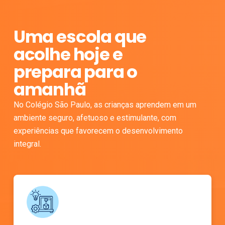
Uma escola que
acolhe hoje e
prepara para o
amanhã
No Colégio São Paulo, as crianças aprendem em um
ambiente seguro, afetuoso e estimulante, com
experiências que favorecem o desenvolvimento
integral.